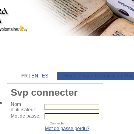
FR
|
EN
|
ES
Home
Projet
Organisation
Part
Svp connecter
Nom
d'utilisateur:
Mot de passe:
Mot de passe perdu?