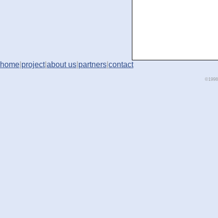
home
|
project
|
about us
|
partners
|
contact
©1998