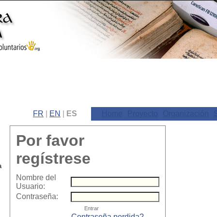
FR
|
EN
|
ES
Home
Proyecto
Organización
Por favor
regístrese
Nombre del
Usuario:
Contraseña:
Contraseña perdida?