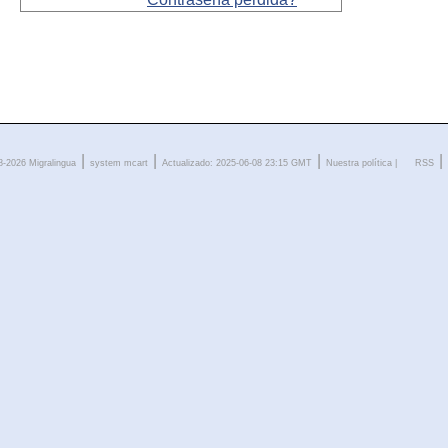
|
|
|
|
-2026 Migralingua
system
mcart
Actualizado: 2025-06-08 23:15 GMT
Nuestra política
|
RSS