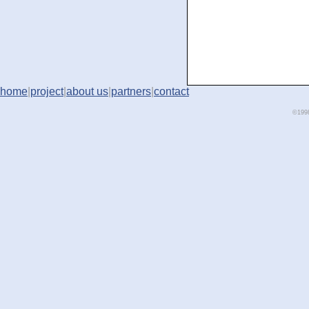
home
|
project
|
about us
|
partners
|
contact
©1998