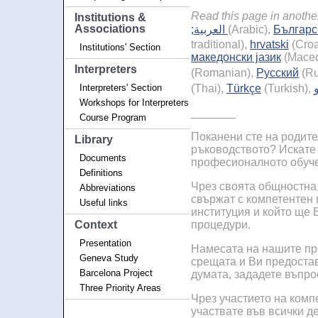
Read this page in anoth
Institutions &
Associations
;العربية
(Arabic),
Българс
traditional),
hrvatski
(Croa
Institutions' Section
македонски јазик
(Maced
Interpreters
(Romanian),
Русский
(Ru
(Thai),
Türkçe
(Turkish),
Interpreters' Section
Workshops for Interpreters
_______
Course Program
Поканени сте на родител
Library
ръководството? Искате 
Documents
професионалното обучен
Definitions
Чрез своята общностна
Abbreviations
свържат с компетентен 
Useful links
институция и който ще 
процедури.
Context
Presentation
Намесата на нашите пр
Geneva Study
срещата и Ви предостав
Barcelona Project
думата, зададете въпро
Three Priority Areas
Чрез участието на комп
участвате във всички д