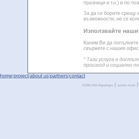
празници и т.н.) и по т
За да се борите срещу 
възможности, не се кол
Използвайте наши
Каним Ви да попълнит
свържете с нашия офис 
* Тази услуга е достъп
произход и социално п
home
|
project
|
about us
|
partners
|
contact
|
|
©1998-2026 Migralingua
system
mcart