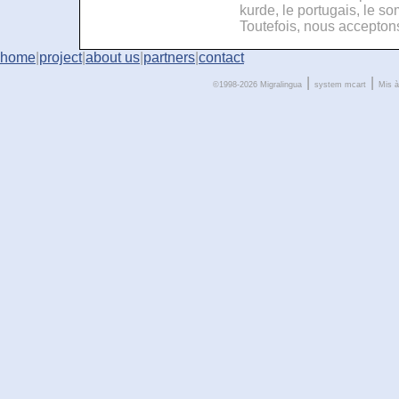
kurde, le portugais, le som
Toutefois, nous acceptons
home
|
project
|
about us
|
partners
|
contact
|
|
©1998-2026 Migralingua
system
mcart
Mis à