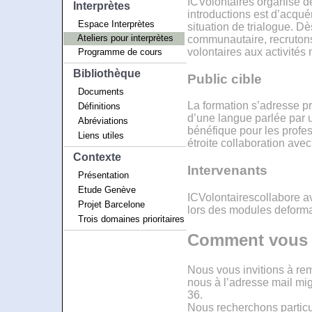
ICVolontaires organise de
Interprètes
introductions est d’acqué
Espace Interprètes
situation de trialogue. Dè
Ateliers pour interprètes
communautaire, recrutons
volontaires aux activités
Programme de cours
Bibliothèque
Public cible
Documents
La formation s’adresse pr
Définitions
d’une langue parlée par 
Abréviations
bénéfique pour les profess
Liens utiles
étroite collaboration ave
Contexte
Intervenants
Présentation
Etude Genève
ICVolontairescollabore a
Projet Barcelone
lors des modules deforma
Trois domaines prioritaires
Comment vous i
Nous vous invitions à rem
nous à l’adresse mail mi
36.
Nous recherchons particul